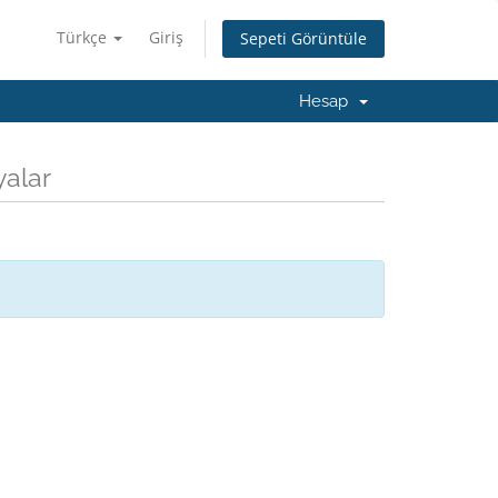
Türkçe
Giriş
Sepeti Görüntüle
Hesap
yalar