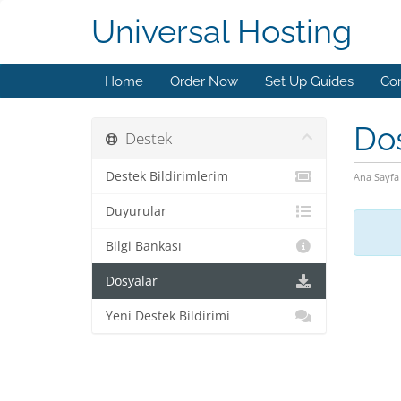
Universal Hosting
Home
Order Now
Set Up Guides
Con
Do
Destek
Destek Bildirimlerim
Ana Sayfa
Duyurular
Bilgi Bankası
Dosyalar
Yeni Destek Bildirimi