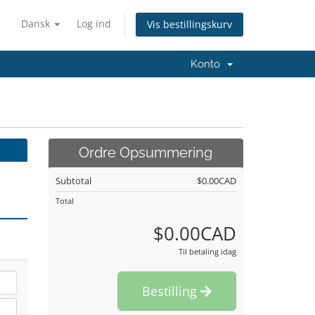
Dansk
Log ind
Vis bestillingskurv
Konto
Ordre Opsummering
Subtotal
$0.00CAD
Total
$0.00CAD
Til betaling idag
Bestilling