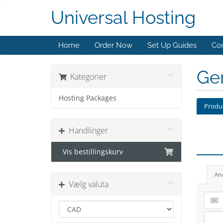
Universal Hosting
Home
Order Now
Set Up Guides
Con
Ge
Kategorier
Hosting Packages
Produk
Handlinger
Vis bestillingskurv
An
Vælg valuta