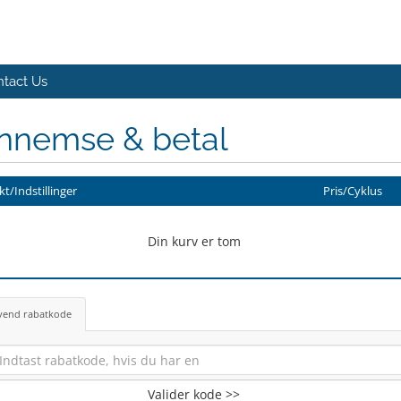
tact Us
nnemse & betal
t/Indstillinger
Pris/Cyklus
Din kurv er tom
vend rabatkode
Valider kode >>